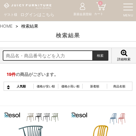
0
カート
ログインはこちら
新規会員登録
ゲスト様
MENU
HOME
検索結果
検索結果
詳細検索
19
件
の商品がございます。
人気順
価格が安い順
価格が高い順
新着順
商品名順