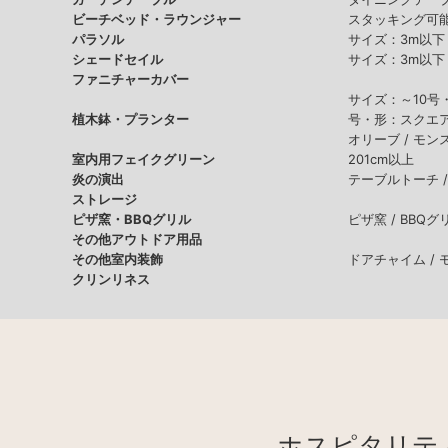
ビーチベッド・ラウンジャー
スタッキング可能
パラソル
サイズ：3m以下 
シェードセイル
サイズ：3m以下 
ファニチャーカバー
サイズ：～10号
植木鉢・プランター
号・形：スクエア
オリーブ /
モンス
室内用フェイクグリーン
201cm以上
炎の演出
テーブルトーチ 
ストレージ
ピザ窯・BBQグリル
ピザ窯 /
BBQグ
その他アウトドア用品
その他室内装飾
ドアチャイム /
クリンリネス
ホスピタリテ