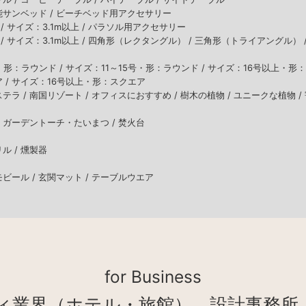
サンベッド /
ビーチベッド用アクセサリー
/
サイズ：3.1m以上 /
パラソル用アクセサリー
/
サイズ：3.1m以上 /
四角形（レクタングル） /
三角形（トライアングル） 
・形：ラウンド /
サイズ：11～15号・形：ラウンド /
サイズ：16号以上・形：
 /
サイズ：16号以上・形：スクエア
テラ /
南国リゾート /
オフィスにおすすめ /
樹木の植物 /
ユニークな植物 /
/
ガーデントーチ・たいまつ /
焚火台
リル /
燻製器
モビール /
玄関マット /
テーブルウエア
for Business
ィ業界（ホテル・旅館）、設計事務所