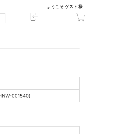
ようこそ
ゲスト 様
W-001540)