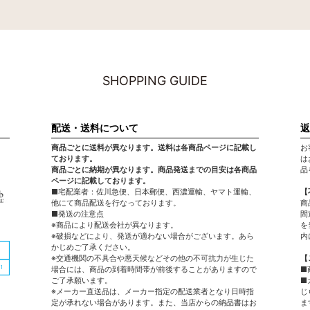
SHOPPING GUIDE
配送・送料について
返
商品ごとに送料が異なります。送料は各商品ページに記載し
お
ております。
は
商品ごとに納期が異なります。商品発送までの目安は各商品
品
ページに記載しております。
■宅配業者：佐川急便、日本郵便、西濃運輸、ヤマト運輸、
【
他にて商品配送を行なっております。
商
■発送の注意点
間
※商品により配送会社が異なります。
を
※破損などにより、発送が適わない場合がございます。あら
内
かじめご了承ください。
※交通機関の不具合や悪天候などその他の不可抗力が生じた
【
場合には、商品の到着時間帯が前後することがありますので
■
ご了承願います。
■
※メーカー直送品は、メーカー指定の配送業者となり日時指
じ
定が承れない場合があります。また、当店からの納品書はお
ま