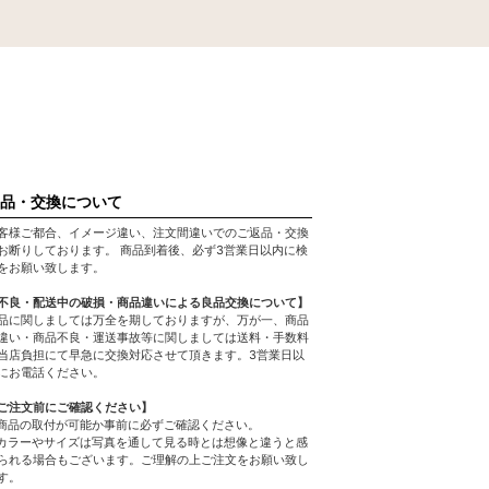
品・交換について
客様ご都合、イメージ違い、注文間違いでのご返品・交換
お断りしております。 商品到着後、必ず3営業日以内に検
をお願い致します。
不良・配送中の破損・商品違いによる良品交換について】
品に関しましては万全を期しておりますが、万が一、商品
違い・商品不良・運送事故等に関しましては送料・手数料
当店負担にて早急に交換対応させて頂きます。3営業日以
にお電話ください。
ご注文前にご確認ください】
商品の取付が可能か事前に必ずご確認ください。
カラーやサイズは写真を通して見る時とは想像と違うと感
られる場合もございます。ご理解の上ご注文をお願い致し
す。