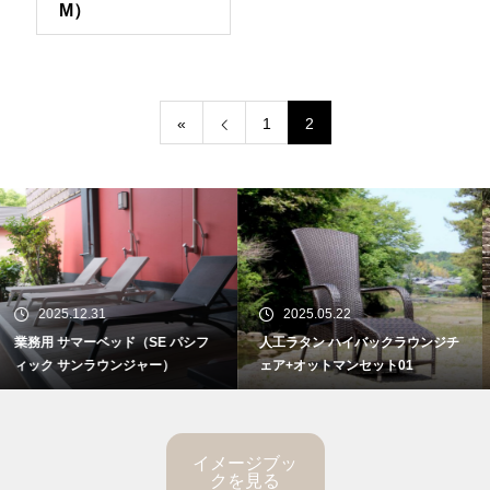
M）
«
1
2
31
2025.05.22
2025.05.
ベッド（SE パシフ
人工ラタン ハイバックラウンジチ
アディロンダ
ラウンジャー）
ェア+オットマンセット01
ラン02）
イメージブッ
クを見る