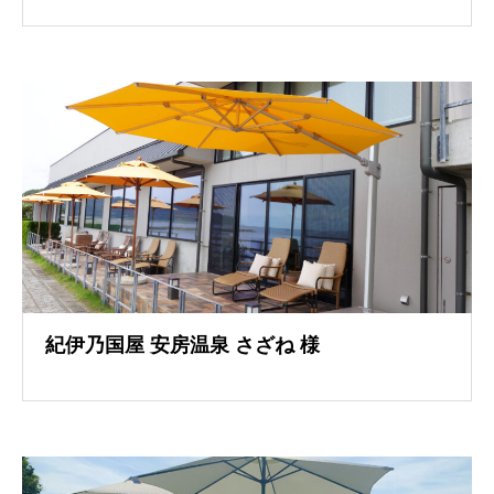
導入事例
紀伊乃国屋 安房温泉 さざね 様
導入事例