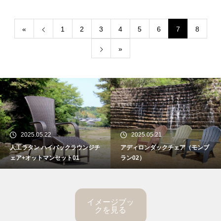
«
1
2
3
4
5
6
7
8
»
2025.05.22
2025.05.21
人工ラタン ハイバックラウンジチ
アディロンダックチェア（モンブ
ェア+オットマンセット01
ラン02）
イメージブッ
クを見る